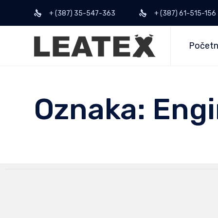
+ (387) 35-547-363
+ (387) 61-515-156
Počet
Oznaka: Eng