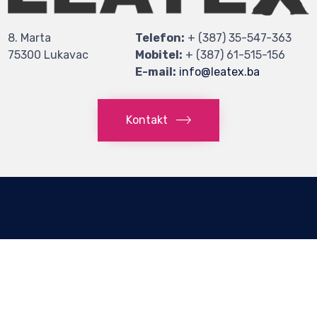
8. Marta
Telefon:
+ (387) 35-547-363
75300 Lukavac
Mobitel:
+ (387) 61-515-156
E-mail:
info@leatex.ba
Kontakt