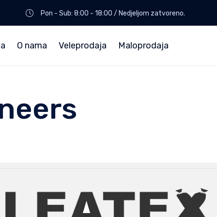
Pon - Sub: 8:00 - 18:00 / Nedjeljom zatvoreno.
na
O nama
Veleprodaja
Maloprodaja
ineers