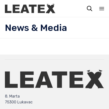

Sk
News & Media
to
co
8. Marta
75300 Lukavac